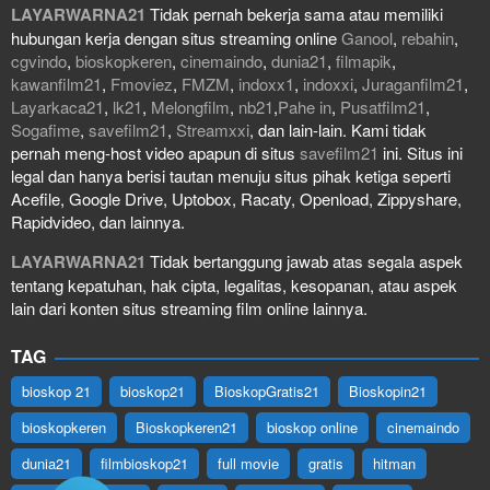
LAYARWARNA21
Tidak pernah bekerja sama atau memiliki
hubungan kerja dengan situs streaming online
Ganool
,
rebahin
,
cgvindo
,
bioskopkeren
,
cinemaindo
,
dunia21
,
filmapik
,
kawanfilm21
,
Fmoviez
,
FMZM
,
indoxx1
,
indoxxi
,
Juraganfilm21
,
Layarkaca21
,
lk21
,
Melongfilm
,
nb21
,
Pahe in
,
Pusatfilm21
,
Sogafime
,
savefilm21
,
Streamxxi
, dan lain-lain. Kami tidak
pernah meng-host video apapun di situs
savefilm21
ini. Situs ini
legal dan hanya berisi tautan menuju situs pihak ketiga seperti
Acefile, Google Drive, Uptobox, Racaty, Openload, Zippyshare,
Rapidvideo, dan lainnya.
LAYARWARNA21
Tidak bertanggung jawab atas segala aspek
tentang kepatuhan, hak cipta, legalitas, kesopanan, atau aspek
lain dari konten situs streaming film online lainnya.
TAG
bioskop 21
bioskop21
BioskopGratis21
Bioskopin21
bioskopkeren
Bioskopkeren21
bioskop online
cinemaindo
dunia21
filmbioskop21
full movie
gratis
hitman