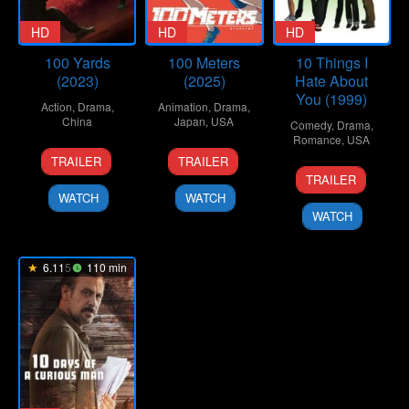
HD
HD
HD
100 Yards
100 Meters
10 Things I
(2023)
(2025)
Hate About
You (1999)
Action
,
Drama
,
Animation
,
Drama
,
China
Japan
,
USA
Comedy
,
Drama
,
Romance
,
USA
20
Xu
19
Kenji
TRAILER
TRAILER
30
Gil
Sep
Junfeng
Sep
Iwaisawa
TRAILER
Mar
Junger
2024
2025
WATCH
WATCH
1999
WATCH
6.115
110 min