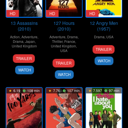
HD
HD
HD
13 Assassins
127 Hours
12 Angry Men
(2010)
(2010)
(1957)
Action
,
Adventure
,
Adventure
,
Drama
,
Drama
,
USA
Drama
,
Japan
,
Thriller
,
France
,
United Kingdom
United Kingdom
,
10
Don
TRAILER
USA
Apr
Kranze
25
Takashi
1957
TRAILER
12
Danny
WATCH
Sep
Miike
TRAILER
Nov
Boyle
2010
WATCH
2010
WATCH
6.19
108 min
7.768
107 min
7.597
97 min