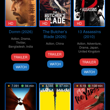
HD
HD
HD
Domm (2026)
The Butcher’s
13 Assassins
Blade (2026)
(2010)
Action
,
Drama
,
Thriller
,
Action
,
China
Action
,
Adventure
,
Bangladesh
,
India
Drama
,
Japan
,
8
Liu
United Kingdom
TRAILER
21
Redoan
Jan
Wenpu
TRAILER
25
Takashi
Mar
Rony
2026
TRAILER
WATCH
Sep
Miike
2026
WATCH
2010
WATCH
7.091
94 min
8.566
97 min
6.19
108 min