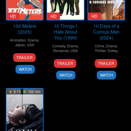
HD
HD
HD
100 Meters
10 Things I
10 Days of a
(2025)
Hate About
Curious Man
You (1999)
(2024)
Animation
,
Drama
,
Japan
,
USA
Comedy
,
Drama
,
Crime
,
Drama
,
Romance
,
USA
Thriller
,
Turkey
19
Kenji
TRAILER
30
Gil
6
Uluç
Sep
Iwaisawa
TRAILER
TRAILER
Mar
Junger
Nov
Bayraktar
2025
WATCH
1999
2024
WATCH
WATCH
5.13
102 min