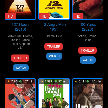
HD
HD
HD
127 Hours
12 Angry Men
100 Yards
(2010)
(1957)
(2023)
Adventure
,
Drama
,
Drama
,
USA
Action
,
Drama
,
Thriller
,
France
,
China
United Kingdom
,
10
Don
TRAILER
USA
20
Xu
Apr
Kranze
TRAILER
Sep
Junfeng
1957
12
Danny
WATCH
2024
TRAILER
WATCH
Nov
Boyle
2010
WATCH
7.768
107 min
7.597
97 min
6.115
110 min