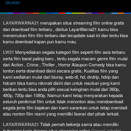
birutoto
LAYARWARNA21
merupakan situs streaming film online gratis
dan download film terbaru , disitus LayarWarna21 kamu bisa
menemukan film-film terbaru dan terupdate saat ini dan tentu bisa
kamu download kapan pun kamu mau.
LW21
Menyediakan segala kategori film seperti film asia terbaru
serta film barat paling baru , tentu segala macam genre film mulai
dari Action , Crime , Thriller , Horror Ataupun Comedy bisa kamu
tonton serta download disini secara gratis. Kualitas film yang
kami sediakan mulai dari bluray, web-dl, hd, dvdrip, hdrip dan
hdcam bisa kamu nikmati disini dan untuk resolusi yang kami
berikan tentu bisa anda pilih sesuai keinginan mulai dari 360p,
480p, 720p dan 1080p. Namun kami tetap menyarakan kepada
seluruh penikmat film untuk tidak menonton atau mendownload
segala jenis film bajakan dan kami sarankan untuk tetap membeli
atau nonton film resmi yang memiliki lisensi dari pihak terkait.
LAYARWARNA21
Tidak pernah bekerja sama atau memiliki
hubungan kerja dengan situs streaming online
Ganool
,
rebahin
,