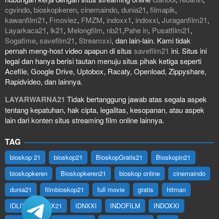
cgvindo
,
bioskopkeren
,
cinemaindo
,
dunia21
,
filmapik
,
kawanfilm21
,
Fmoviez
,
FMZM
,
indoxx1
,
indoxxi
,
Juraganfilm21
,
Layarkaca21
,
lk21
,
Melongfilm
,
nb21
,
Pahe in
,
Pusatfilm21
,
Sogafime
,
savefilm21
,
Streamxxi
, dan lain-lain. Kami tidak
pernah meng-host video apapun di situs
savefilm21
ini. Situs ini
legal dan hanya berisi tautan menuju situs pihak ketiga seperti
Acefile, Google Drive, Uptobox, Racaty, Openload, Zippyshare,
Rapidvideo, dan lainnya.
LAYARWARNA21
Tidak bertanggung jawab atas segala aspek
tentang kepatuhan, hak cipta, legalitas, kesopanan, atau aspek
lain dari konten situs streaming film online lainnya.
TAG
bioskop 21
bioskop21
BioskopGratis21
Bioskopin21
bioskopkeren
Bioskopkeren21
bioskop online
cinemaindo
dunia21
filmbioskop21
full movie
gratis
hitman
IDLIX
IDLIX21
IDNXXI
INDOFILM
INDOXXI