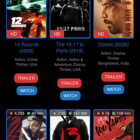
HD
HD
HD
12 Rounds
The 15:17 to
Domm (2026)
(2009)
Paris (2018)
Action
,
Drama
,
Thriller
,
Action
,
Crime
,
Action
,
Action &
Bangladesh
,
India
Thriller
,
USA
Adventure
,
Drama
,
Thriller
,
USA
21
Redoan
19
Renny
TRAILER
TRAILER
7
Clint
Mar
Rony
Mar
Harlin
TRAILER
Feb
Eastwood
2026
2009
WATCH
WATCH
2018
WATCH
6.333
90 min
7.301
141 min
6.19
108 min