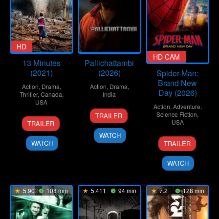
HD
CAM
HD CAM
,
13 Minutes
Pallichattambi
(2021)
(2026)
Spider-Man:
Brand New
Action
,
Drama
,
Action
,
Drama
,
Day (2026)
Thriller
,
Canada
,
India
USA
Action
,
Adventure
,
15
Dijo
Science Fiction
,
TRAILER
29
Lindsay
Apr
Jose
USA
TRAILER
Oct
Gossling
2026
Antony
WATCH
29
Destin
2021
WATCH
TRAILER
Jul
Daniel
2026
Cretton
WATCH
5.902
108 min
5.411
94 min
7.2
128 min