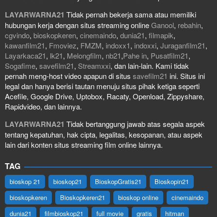
LAYARWARNA21
Tidak pernah bekerja sama atau memiliki
hubungan kerja dengan situs streaming online
Ganool
,
rebahin
,
cgvindo
,
bioskopkeren
,
cinemaindo
,
dunia21
,
filmapik
,
kawanfilm21
,
Fmoviez
,
FMZM
,
indoxx1
,
indoxxi
,
Juraganfilm21
,
Layarkaca21
,
lk21
,
Melongfilm
,
nb21
,
Pahe in
,
Pusatfilm21
,
Sogafime
,
savefilm21
,
Streamxxi
, dan lain-lain. Kami tidak
pernah meng-host video apapun di situs
savefilm21
ini. Situs ini
legal dan hanya berisi tautan menuju situs pihak ketiga seperti
Acefile, Google Drive, Uptobox, Racaty, Openload, Zippyshare,
Rapidvideo, dan lainnya.
LAYARWARNA21
Tidak bertanggung jawab atas segala aspek
tentang kepatuhan, hak cipta, legalitas, kesopanan, atau aspek
lain dari konten situs streaming film online lainnya.
TAG
bioskop 21
bioskop21
BioskopGratis21
Bioskopin21
bioskopkeren
Bioskopkeren21
bioskop online
cinemaindo
dunia21
filmbioskop21
full movie
gratis
hitman