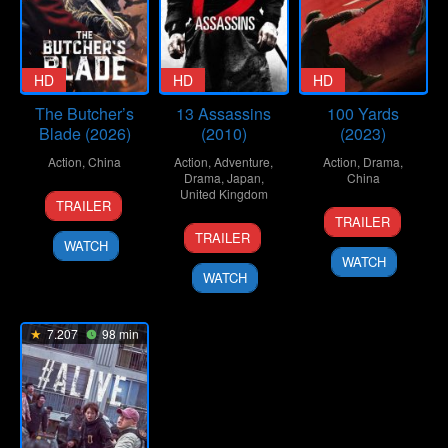
HD
HD
HD
The Butcher’s
13 Assassins
100 Yards
Blade (2026)
(2010)
(2023)
Action
,
China
Action
,
Adventure
,
Action
,
Drama
,
Drama
,
Japan
,
China
8
Liu
United Kingdom
TRAILER
20
Xu
Jan
Wenpu
TRAILER
25
Takashi
Sep
Junfeng
2026
TRAILER
WATCH
Sep
Miike
2024
WATCH
2010
WATCH
7.207
98 min